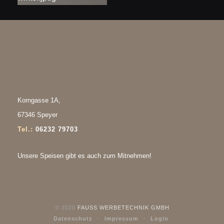
Korngasse 1A
,
67346 Speyer
Tel.:
06232 79703
Unsere Speisen gibt es auch zum Mitnehmen!
© 2020
FAUSS WERBETECHNIK GMBH
Datenschutz
Impressum
Login