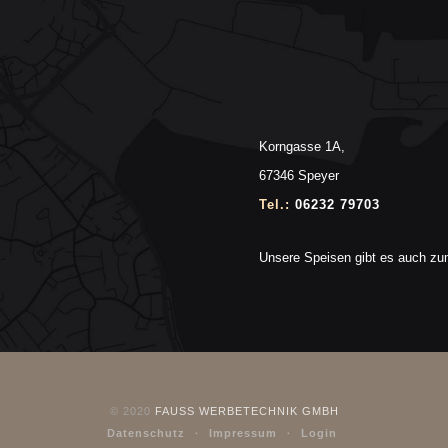
Korngasse 1A
,
67346 Speyer
Tel.:
06232 79703
Unsere Speisen gibt es auch z
© 2020
FAUSS WERBETECHNIK GMBH
Datenschutz
Impressum
Login